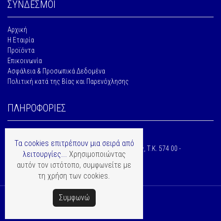
ΣΥΝΔΕΣΜΟΙ
Αρχική
Η Εταιρία
Προϊόντα
Επικοινωνία
Ασφάλεια & Προσωπικά Δεδομένα
Πολιτική κατά της Βίας και Παρενόχλησης
ΠΛΗΡΟΦΟΡΙΕΣ
2310703193
Τα cookies επιτρέπουν μια σειρά από
10ο ΧΛΜ. Θεσσαλονίκης - Κατερίνης, Σίνδος, Τ.Κ. 574 00 -
λειτουργίες...
Χρησιμοποιώντας
Θεσσαλονίκη
αυτόν τον ιστότοπο, συμφωνείτε με
τη χρήση των cookies.
Συμφωνώ
Copyright © Mentor Hellas
κατασκευή ιστοσελίδας
Softways